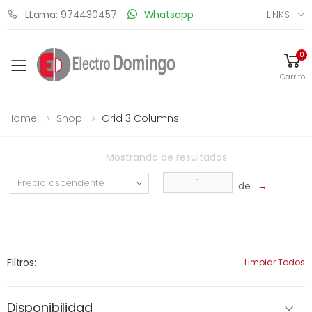
LINKS
LLama: 974430457
Whatsapp
0
Toggle mobile menu
Carrito
Home
Shop
Grid 3 Columns
Mostrando
de
resultados
de
→
Filtros:
Limpiar Todos
Disponibilidad