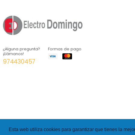
¿Alguna pregunta?
Formas de pago
¡Llámanos!
974430457
Esta web utiliza cookies para garantizar que tienes la mejo
©
Hexer
- All rights Reserved