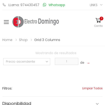
LINKS
LLama: 974430457
Whatsapp
0
Toggle mobile menu
Carrito
Home
Shop
Grid 3 Columns
Mostrando
de
resultados
de
→
Filtros:
Limpiar Todos
Disponibilidad