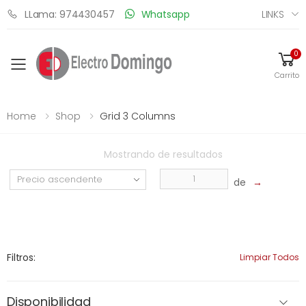
LINKS
LLama: 974430457
Whatsapp
0
Toggle mobile menu
Carrito
Home
Shop
Grid 3 Columns
Mostrando
de
resultados
de
→
Filtros:
Limpiar Todos
Disponibilidad