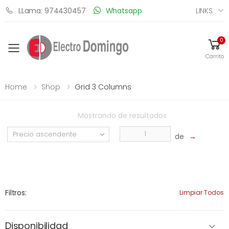
LINKS
LLama: 974430457
Whatsapp
0
Toggle mobile menu
Carrito
Home
Shop
Grid 3 Columns
Mostrando
de
resultados
de
→
Filtros:
Limpiar Todos
Disponibilidad